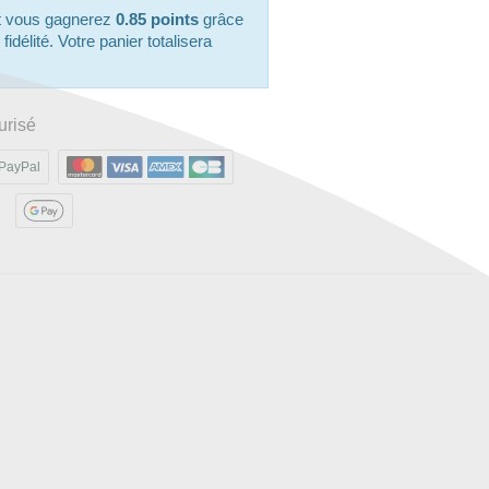
it vous gagnerez
0.85 points
grâce
délité. Votre panier totalisera
urisé
PayPal