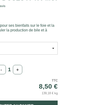
avis
pour ses bienfaits sur le foie et la
uler la production de bile et à
-
+
TTC
8,50 €
139,18 € kg