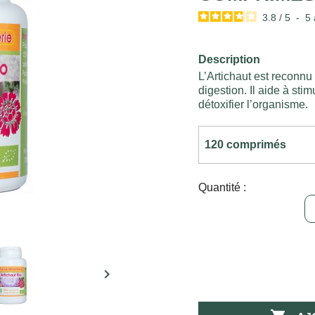
3.8
/
5
-
5
Description
L’Artichaut est reconnu 
digestion. Il aide à stim
détoxifier l’organisme.
Quantité :
