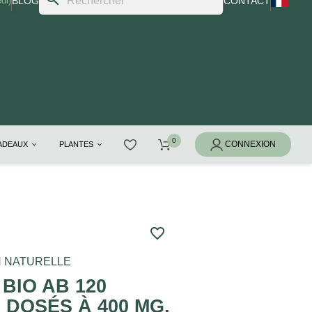
di)
BLOG
CONTACT
CADEAUX
PLANTES
favorite_border
ON NATURELLE
BIO AB 120
DOSÉS À 400 MG.