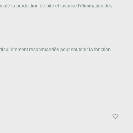
ule la production de bile et favorise l'élimination des
particulièrement recommandés pour soutenir la fonction
favorite_border