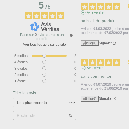
5
/
5
Avis vérifié
satisfait du produit
Avis du
04/03/2022
, suite à u
expérience du
07/02/2022
pa
Basé sur
2
avis soumis à un
contrôle
Utile
(0)
Signaler
Voir tous les avis sur ce site
5
étoiles
2
4
étoiles
0
Avis vérifié
3
étoiles
0
2
étoiles
0
sans commenter
1
étoile
0
Avis du
09/07/2019
, suite à u
expérience du
25/06/2019
pa
Trier les avis
Utile
(0)
Signaler