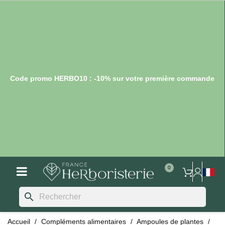
Code promo HERBO10 : -10% sur votre première commande
search
Accueil
Compléments alimentaires
Ampoules de plantes