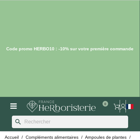
Code promo HERBO10 : -10% sur votre première commande
search
Accueil
Compléments alimentaires
Ampoules de plantes