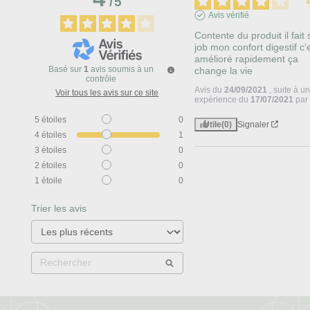
/
5
Avis vérifié
Contente du produit il fait 
job mon confort digestif c’e
amélioré rapidement ça 
Basé sur
1
avis soumis à un
change la vie
contrôle
Avis du
24/09/2021
, suite à u
Voir tous les avis sur ce site
expérience du
17/07/2021
pa
5
étoiles
0
Utile
(0)
Signaler
4
étoiles
1
3
étoiles
0
2
étoiles
0
1
étoile
0
Trier les avis