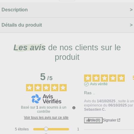
Description
Détails du produit
Les avis
de nos clients sur le
produit
5
/
5
Avis vérifié
Ras ..
Avis du
14/10/2025
, suite à u
expérience du
06/10/2025
par
Basé sur
1
avis soumis à un
Sebastien C.
contrôle
Voir tous les avis sur ce site
Utile
(0)
Signaler
5
étoiles
1