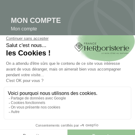
MON COMPTE
Mon compte
Authentification
Suivi de commande
Créer votre compte
INFORMATIONS
Contactez-nous
Plan du site
Notre herboristerie
Livraison
Paiement sécurisé