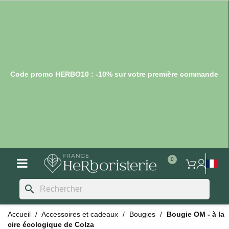
Code promo HERBO10 : -10% sur votre première commande
search
Accueil
Accessoires et cadeaux
Bougies
Bougie OM - à la
cire écologique de Colza