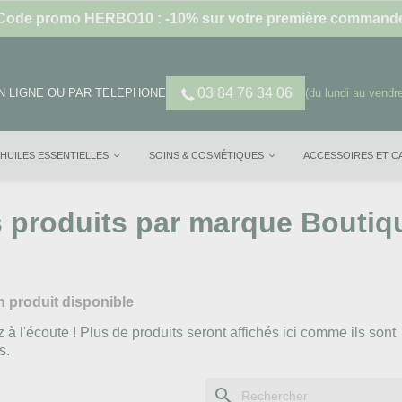
Code promo HERBO10 : -10% sur votre première command
03 84 76 34 06
 LIGNE OU PAR TELEPHONE
(du lundi au vendre
HUILES ESSENTIELLES
SOINS & COSMÉTIQUES
ACCESSOIRES ET 
s produits par marque Boutiq
 produit disponible
 à l'écoute ! Plus de produits seront affichés ici comme ils sont
s.
search