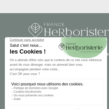
FRANCE HERBORISTERIE
5001 F RUE DE LA CORNE JACQUOT BOU
ZI LE DURGEON
70000 Noidans les Vesoul
03 84 76 34 06
BULLETIN