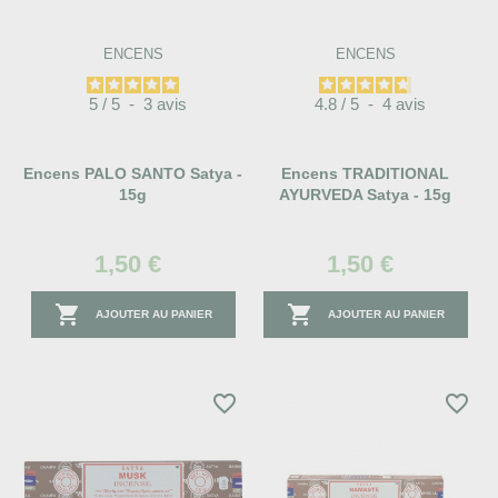
ENCENS
ENCENS
5
/
5
-
3
avis
4.8
/
5
-
4
avis
Encens PALO SANTO Satya -
Encens TRADITIONAL
15g
AYURVEDA Satya - 15g
1,50 €
1,50 €


AJOUTER AU PANIER
AJOUTER AU PANIER
favorite_border
favorite_border