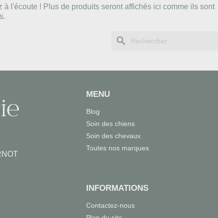
 à l'écoute ! Plus de produits seront affichés ici comme ils sont
s.
search
MENU
Blog
Soin des chiens
Soin des chevaux
Toutes nos marques
RNOT
INFORMATIONS
Contactez-nous
Plan du site