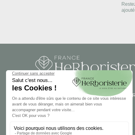
Restez
ajouté
FRANCE HERBORISTERIE
5001 F RUE DE LA CORNE JACQUOT BOU
ZI LE DURGEON
70000 Noidans les Vesoul
03 84 76 34 06