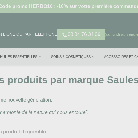
Code promo HERBO10 : -10% sur votre première command
03 84 76 34 06
 LIGNE OU PAR TELEPHONE
(du lundi au vendre
HUILES ESSENTIELLES
SOINS & COSMÉTIQUES
ACCESSOIRES ET 
es produits par marque Saules
ne nouvelle génération.
'harmonie de la nature qui nous entoure".
 produit disponible