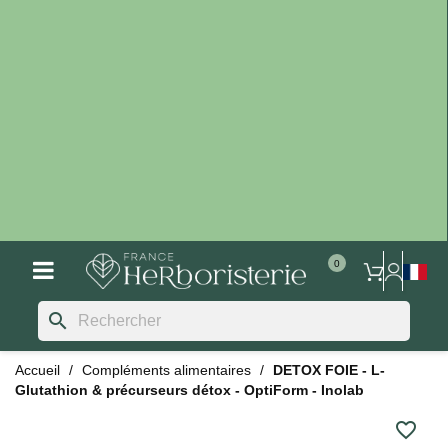
search
Accueil
Compléments alimentaires
DETOX FOIE - L-
Glutathion & précurseurs détox - OptiForm - Inolab
favorite_border