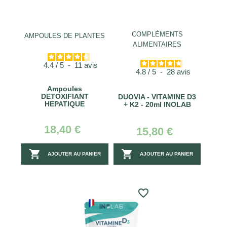
COMPLÉMENTS
AMPOULES DE PLANTES
ALIMENTAIRES
4.4
/
5
-
11
avis
4.8
/
5
-
28
avis
Ampoules
DETOXIFIANT
DUOVIA - VITAMINE D3
HEPATIQUE
+ K2 - 20ml INOLAB
18,40 €
15,80 €


AJOUTER AU PANIER
AJOUTER AU PANIER
favorite_border