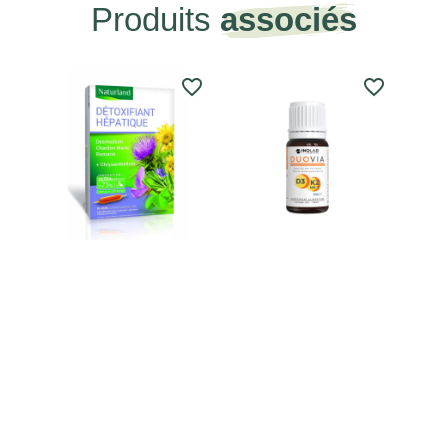
Produits
associés
favorite_border
favorite_border