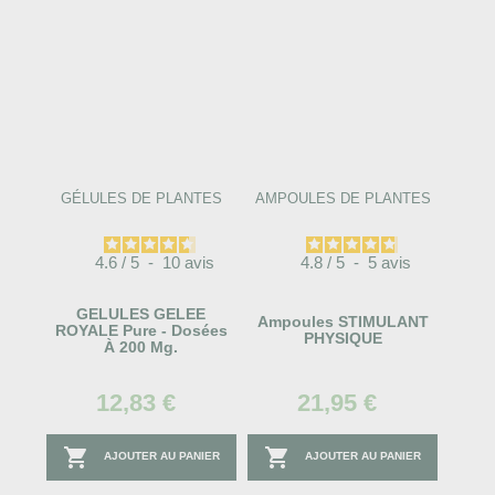
GÉLULES DE PLANTES
AMPOULES DE PLANTES
4.6
/
5
-
10
avis
4.8
/
5
-
5
avis
GELULES GELEE
Ampoules STIMULANT
ROYALE Pure - Dosées
PHYSIQUE
À 200 Mg.
12,83 €
21,95 €


AJOUTER AU PANIER
AJOUTER AU PANIER