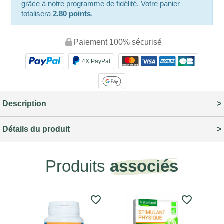
grâce à notre programme de fidélité. Votre panier
totalisera
2.80 points
.
Paiement 100% sécurisé
4X PayPal
Description
Détails du produit
Produits
associés
favorite_border
favorite_border