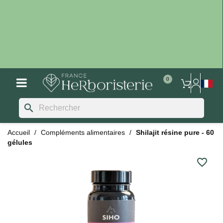
search
Accueil
Compléments alimentaires
Shilajit résine pure - 60
gélules
favorite_border