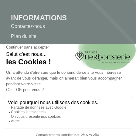
INFORMATIONS
Contactez-nous
Plan du site
Notre herboristerie
Livraison
Paiement sécurisé
MENTIONS LÉGALES
Mentions légales
Conditions générales de vente
© 2026 - FranceHerboristerie. Conception web par
Let's
Clic