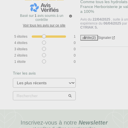
Comme tous les hydrolats 
France Herboristerie je val
a 100%
Basé sur
1
avis soumis à un
Avis du
22/04/2025
, suite à u
contrôle
expérience du
06/04/2025
par
Voir tous les avis sur ce site
CYRIAK S.
5
étoiles
1
Utile
(2)
Signaler
4
étoiles
0
3
étoiles
0
2
étoiles
0
1
étoile
0
Trier les avis
Inscrivez-vous à notre
Newsletter