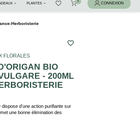
CADEAUX
PLANTES
ance-Herboristerie
favorite_border
X FLORALES
D'ORIGAN BIO
VULGARE - 200ML
HERBORISTERIE
 dispose d'une action purifiante sur
permet une bonne élimination des