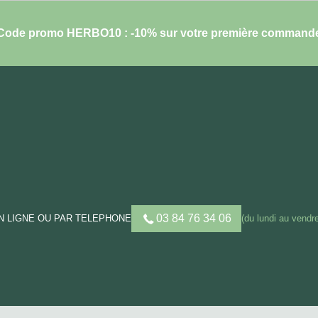
Code promo HERBO10 : -10% sur votre première command
03 84 76 34 06
 LIGNE OU PAR TELEPHONE
(du lundi au vendre