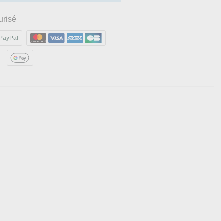
urisé
PayPal