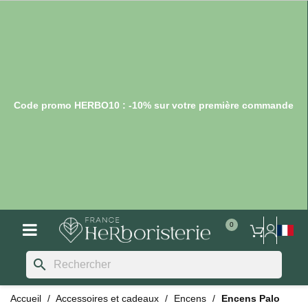
Code promo HERBO10 : -10% sur votre première commande
search
Accueil
Accessoires et cadeaux
Encens
Encens Palo