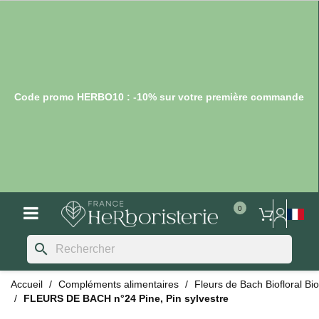
Code promo HERBO10 : -10% sur votre première commande
search
Accueil
Compléments alimentaires
Fleurs de Bach Biofloral Bio
FLEURS DE BACH n°24 Pine, Pin sylvestre