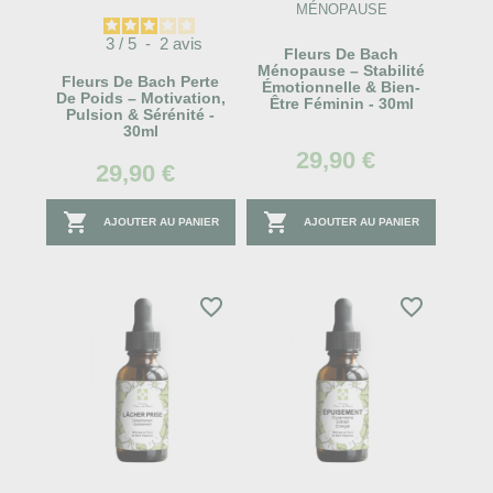
MÉNOPAUSE
3
/
5
-
2
avis
Fleurs De Bach
Ménopause – Stabilité
Fleurs De Bach Perte
Émotionnelle & Bien-
De Poids – Motivation,
Être Féminin - 30ml
Pulsion & Sérénité -
30ml
29,90 €
29,90 €


AJOUTER AU PANIER
AJOUTER AU PANIER
favorite_border
favorite_border