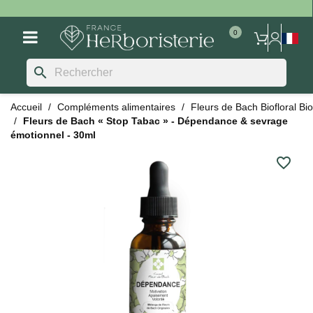
search
Accueil
Compléments alimentaires
Fleurs de Bach Biofloral Bio
Fleurs de Bach « Stop Tabac » - Dépendance & sevrage
émotionnel - 30ml
favorite_border