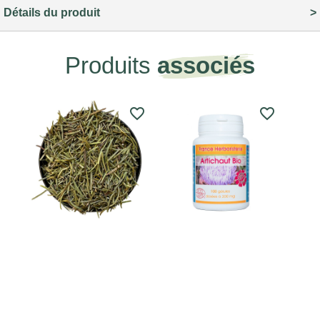
Détails du produit
Produits
associés
favorite_border
favorite_border