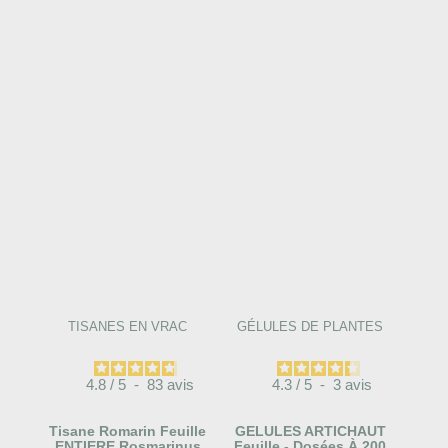
TISANES EN VRAC
GÉLULES DE PLANTES
4.8
/
5
-
83
avis
4.3
/
5
-
3
avis
Tisane Romarin Feuille
GELULES ARTICHAUT
ENTIERE Rosmarinus
Feuille - Dosées À 200