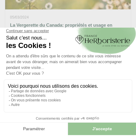
05/03/2024
La Vergerette du Canada: propriétés et usage en
phytothérapie
La vergerette du Canada ou Érigéron est une vivace que
l’on utilise couramment pour orner nos massifs. En effet,
sa...
LIRE L'ARTICLE
09/07/2018
Le Plantain, une plante aux multiples vertus
Le Plantain est une plante originaire d’Eurasie. Très utilisé
en phytothérapie par voie interne et externe, il aide à...
LIRE L'ARTICLE