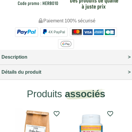
Paiement 100% sécurisé
4X PayPal
Description
Détails du produit
Produits
associés
favorite_border
favorite_border