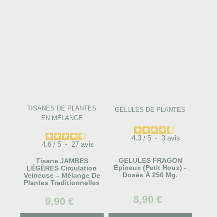
TISANES DE PLANTES
GÉLULES DE PLANTES
EN MÉLANGE
4.3
/
5
-
3
avis
4.6
/
5
-
27
avis
GELULES FRAGON
Tisane JAMBES
Épineux (Petit Houx) -
LÉGÈRES Circulation
Dosés À 250 Mg.
Veineuse – Mélange De
Plantes Traditionnelles
8,90 €
9,90 €