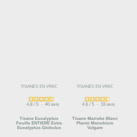
TISANES EN VRAC
TISANES EN VRAC
4.8
/
5
-
40
avis
4.6
/
5
-
18
avis
Tisane Eucalyptus
Tisane Marrube Blanc
Feuille ENTIERE Extra
Plante Marrubium
Eucalyptus Globulus
Vulgare