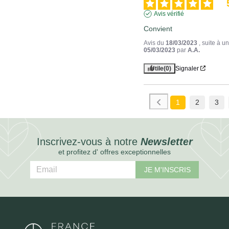
Avis vérifié
Convient
Avis du
18/03/2023
, suite à 
05/03/2023
par
A.A.
Utile
(0)
Signaler
1
2
3
Inscrivez-vous à notre
Newsletter
et profitez d' offres exceptionnelles
JE M'INSCRIS