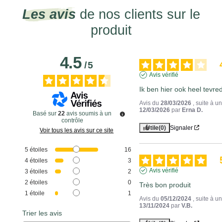
Les avis
de nos clients sur le
produit
4.5
/
5
Avis vérifié
Ik ben hier ook heel tevre
Avis du
28/03/2026
, suite à 
12/03/2026
par
Erna D.
Basé sur
22
avis soumis à un
contrôle
Utile
(0)
Signaler
Voir tous les avis sur ce site
5
étoiles
16
4
étoiles
3
Avis vérifié
3
étoiles
2
2
étoiles
0
Très bon produit
1
étoile
1
Avis du
05/12/2024
, suite à 
13/11/2024
par
V.B.
Trier les avis