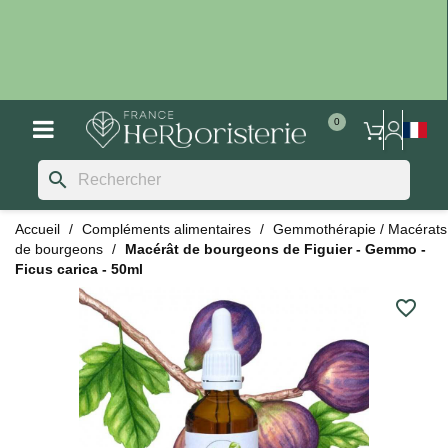
search
Accueil
Compléments alimentaires
Gemmothérapie / Macérats
de bourgeons
Macérât de bourgeons de Figuier - Gemmo -
Ficus carica - 50ml
favorite_border