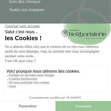
Soin des chevaux
Toutes nos marques
MON COMPTE
Mon compte
Authentification
Suivi de commande
Créer votre compte
INFORMATIONS
Contactez-nous
Plan du site
Notre herboristerie
Livraison