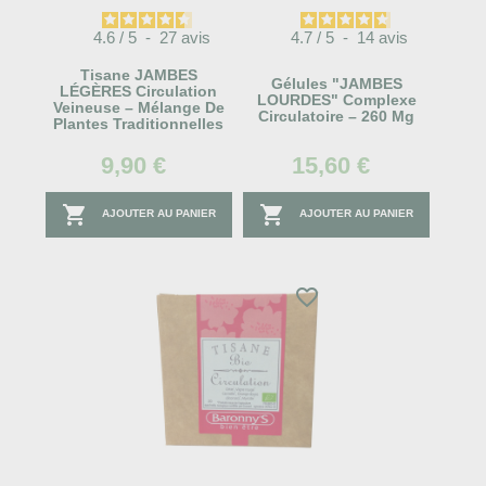
4.6
/
5
-
27
avis
4.7
/
5
-
14
avis
Tisane JAMBES
Gélules "JAMBES
LÉGÈRES Circulation
LOURDES" Complexe
Veineuse – Mélange De
Circulatoire – 260 Mg
Plantes Traditionnelles
9,90 €
15,60 €


AJOUTER AU PANIER
AJOUTER AU PANIER
favorite_border