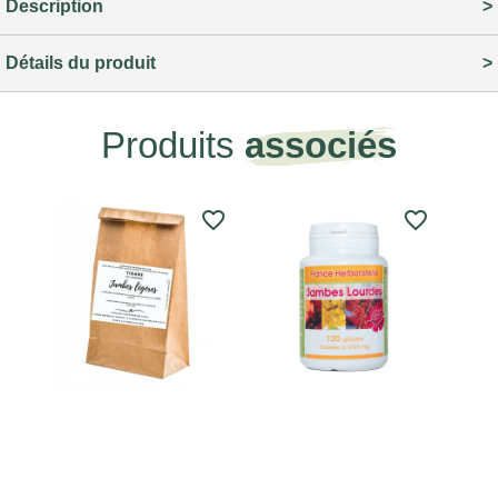
Description
Détails du produit
Produits
associés
favorite_border
favorite_border