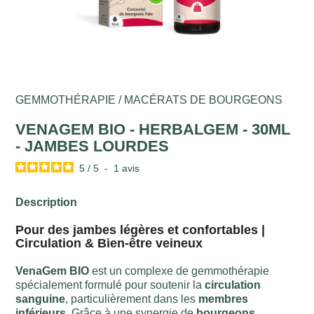
GEMMOTHÉRAPIE / MACÉRATS DE BOURGEONS
VENAGEM BIO - HERBALGEM - 30ML
- JAMBES LOURDES
5
/
5
-
1
avis
Description
Pour des jambes légères et confortables |
Circulation & Bien-être veineux
VenaGem BIO
est un complexe de gemmothérapie
spécialement formulé pour soutenir la
circulation
sanguine
, particulièrement dans les
membres
inférieurs
. Grâce à une synergie de
bourgeons