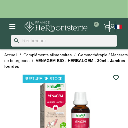
search
Accueil
Compléments alimentaires
Gemmothérapie / Macérats
de bourgeons
VENAGEM BIO - HERBALGEM - 30ml - Jambes
lourdes
favorite_border
RUPTURE DE STOCK