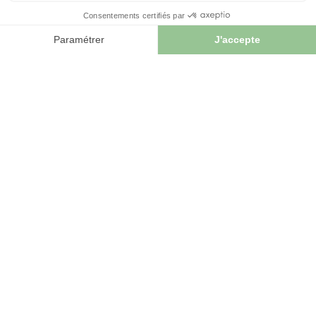
TISANES DE PLANTES
EXTRAITS
EN MÉLANGE
HYDROALCOOLIQUES
4.6
/
5
-
21
avis
4
/
5
-
2
avis
Tisane PROSTATE –
PROSTA MASCULIN -
Mélange De Plantes
Phyto Complexe Bio
Pour Le Confort
125 Ml
Masculin
9,90 €
17,75 €


AJOUTER AU PANIER
AJOUTER AU PANIER
Les avis
de nos clients sur le
produit