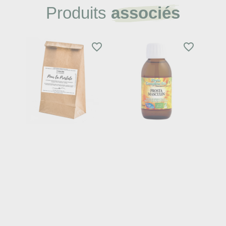
Produits
associés
favorite_border
favorite_border