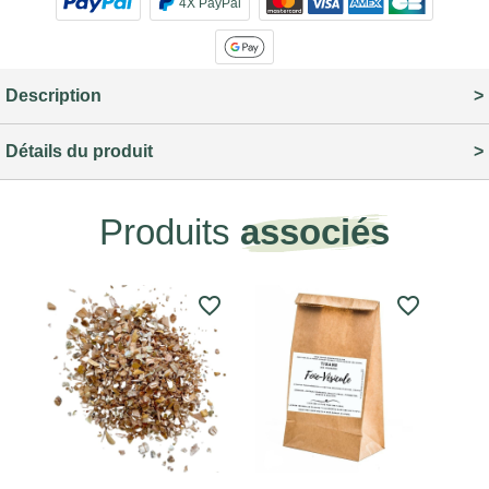
4X PayPal
Description
Détails du produit
Produits
associés
favorite_border
favorite_border