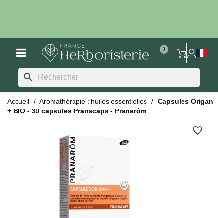
search
Accueil
Aromathérapie : huiles essentielles
Capsules Origan
+ BIO - 30 capsules Pranacaps - Pranarôm
favorite_border