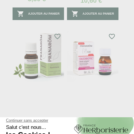
10,60 €


AJOUTER AU PANIER
AJOUTER AU PANIER
favorite_border
favorite_border