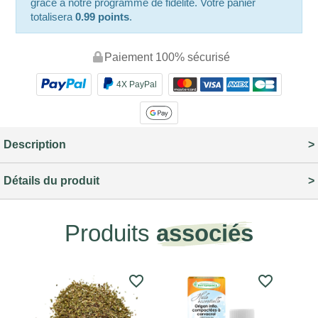
grâce à notre programme de fidélité. Votre panier
totalisera
0.99 points
.
Paiement 100% sécurisé
4X PayPal
Description
Détails du produit
Produits
associés
favorite_border
favorite_border