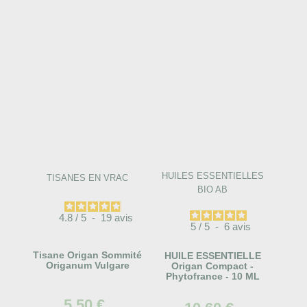
HUILES ESSENTIELLES
TISANES EN VRAC
BIO AB
4.8
/
5
-
19
avis
5
/
5
-
6
avis
Tisane Origan Sommité
HUILE ESSENTIELLE
Origanum Vulgare
Origan Compact -
Phytofrance - 10 ML
5,50 €