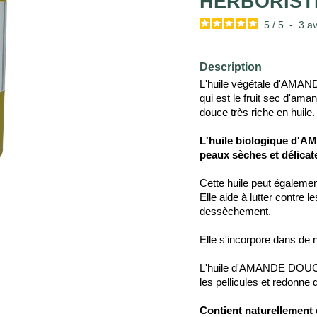
HERBORIST
5
/
5
-
3
av
Description
L'huile végétale d'AMAN
qui est le fruit sec d'ama
douce très riche en huile
L'huile biologique d'A
peaux sèches et délicat
Cette huile peut égalemen
Elle aide à lutter contre l
dessèchement.
Elle s'incorpore dans d
L'huile d'AMANDE DOUCE,
les pellicules et redonne
Contient naturellement