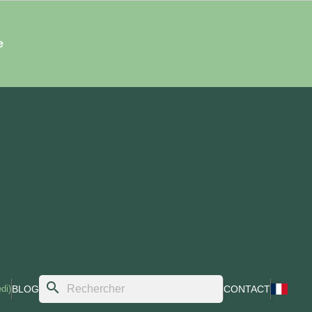
e
search
di)
BLOG
CONTACT