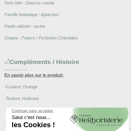
Nom latin : Daucus carota
Famille botanique : Apiacées
Partie utilisée : racine
Origine : France / Pyrénées-Orientales
Compléments / Histoire
En savoir plus sur le produit:
-Couleur: Orange
-Texture: Huileuse
-Non testé sur les animaux
-Fabriqué de A à Z dans les Pyrénées Orientales