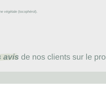
ine végétale (tocophérol).
 avis
de nos clients sur le pro
Inscrivez-vous à notre
Newsletter
et profitez d' offres exceptionnelles