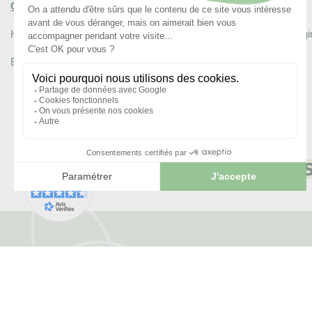
Composition:
Huile de tournesol bio, racines de carotte bio, vitamine E bio d'orig
Elaboré par Floraluna, distillerie certifiée AB par ECOCERT.
Les