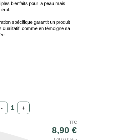
iples bienfaits pour la peau mais
néral.
tion spécifique garantit un produit
s qualitatif, comme en témoigne sa
ée.
-
+
TTC
8,90 €
178,00 € litre