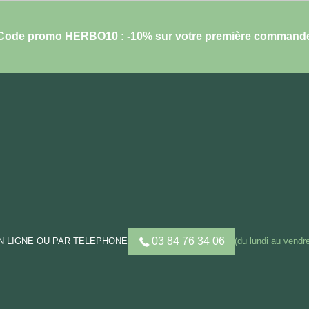
Code promo HERBO10 : -10% sur votre première command
03 84 76 34 06
 LIGNE OU PAR TELEPHONE
(du lundi au vendre