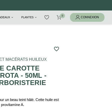
CADEAUX
PLANTES
favorite_border
 ET MACÉRATS HUILEUX
E CAROTTE
OTA - 50ML -
RBORISTERIE
r un beau teint hâlé. Cette huile est
 provitamine A.