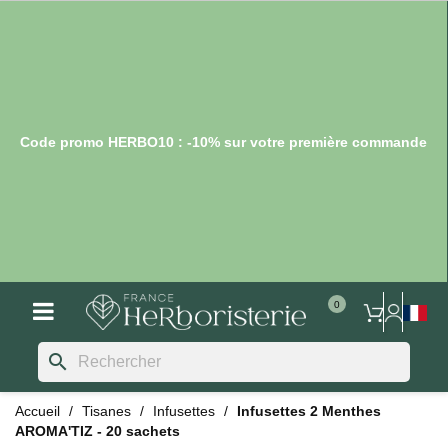
Code promo HERBO10 : -10% sur votre première commande
search
Accueil
Tisanes
Infusettes
Infusettes 2 Menthes
AROMA'TIZ - 20 sachets