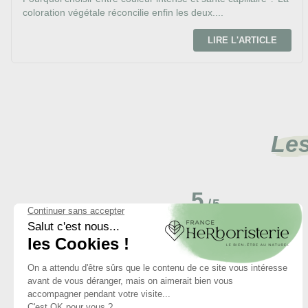
coloration végétale réconcilie enfin les deux....
LIRE L'ARTICLE
Les
5
/
5
Basé sur
3
avis soumis à un
contrôle
Voir tous les avis sur ce site