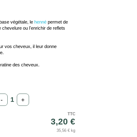
base végétale, le
henné
permet de
 chevelure ou l'enrichir de reflets
our vos cheveux, il leur donne
me.
ératine des cheveux.
-
+
TTC
3,20 €
35,56 € kg