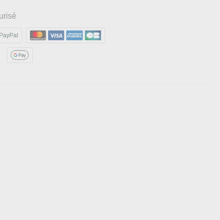
urisé
PayPal