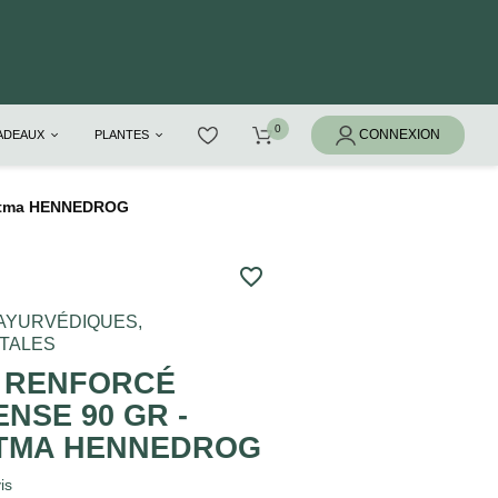
CADEAUX
PLANTES
 Fatma HENNEDROG
favorite_border
AYURVÉDIQUES,
TALES
 RENFORCÉ
ENSE 90 GR -
ATMA HENNEDROG
is