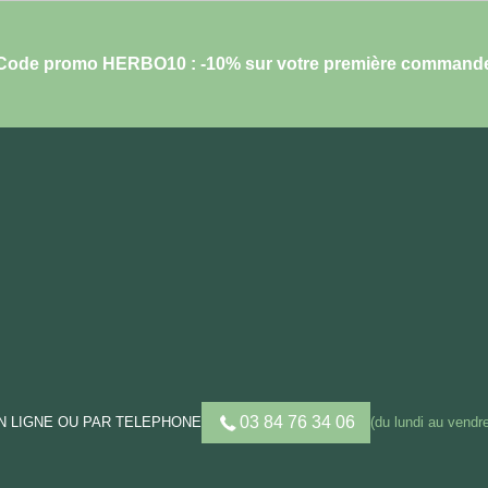
Code promo HERBO10 : -10% sur votre première command
03 84 76 34 06
 LIGNE OU PAR TELEPHONE
(du lundi au vendre