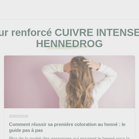
ur renforcé CUIVRE INTENSE 
HENNEDROG
20/05/2026
Comment réussir sa première coloration au henné : le
guide pas à pas
Plus de la moitié des personnes qui essaient le henné pour la