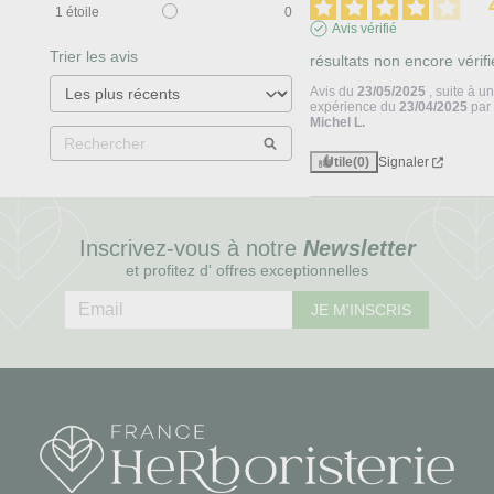
1
étoile
0
Avis vérifié
Trier les avis
résultats non encore vérifi
Avis du
23/05/2025
, suite à u
expérience du
23/04/2025
par
Michel L.
Utile
(0)
Signaler
Inscrivez-vous à notre
Newsletter
et profitez d' offres exceptionnelles
JE M'INSCRIS