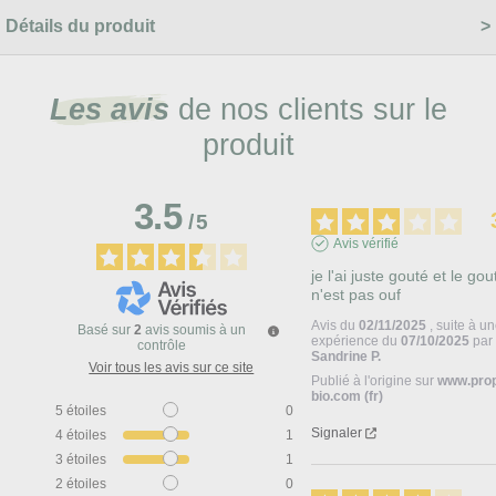
Détails du produit
Les avis
de nos clients sur le
produit
3.5
/
5
Avis vérifié
je l'ai juste gouté et le gout
n'est pas ouf
Avis du
02/11/2025
, suite à u
Basé sur
2
avis soumis à un
expérience du
07/10/2025
par
contrôle
Sandrine P.
Voir tous les avis sur ce site
Publié à l'origine sur
www.pro
bio.com (fr)
5
étoiles
0
Signaler
4
étoiles
1
3
étoiles
1
2
étoiles
0