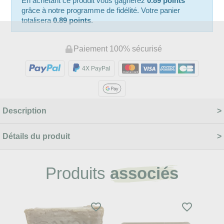
En achetant ce produit vous gagnerez
0.89 points
grâce à notre programme de fidélité. Votre panier
totalisera
0.89 points
.
Paiement 100% sécurisé
4X PayPal
Description
Détails du produit
Produits
associés
favorite_border
favorite_border