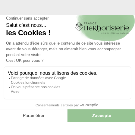
SAVONS & DENTIFRICE
SAVONS & DENTIFRICE
4.8
/
5
-
4
avis
5
/
5
-
2
avis
SAVON DE MARSEILLE
PETIT SAVON DE