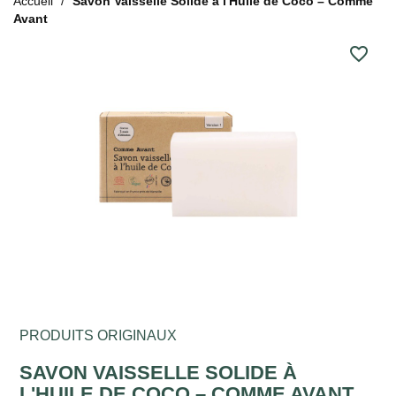
Accueil
Savon Vaisselle Solide à l'Huile de Coco – Comme
Avant
favorite_border
PRODUITS ORIGINAUX
SAVON VAISSELLE SOLIDE À
L'HUILE DE COCO – COMME AVANT