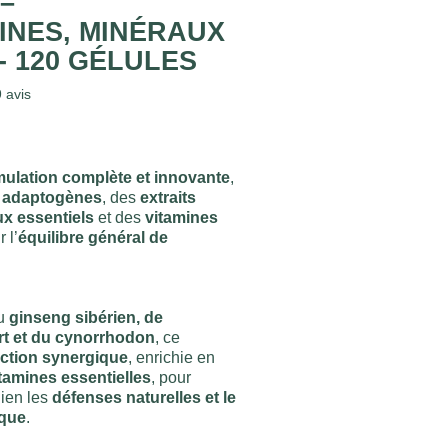
–
INES, MINÉRAUX
- 120 GÉLULES
9
avis
mulation complète et innovante
,
s adaptogènes
, des
extraits
x essentiels
et des
vitamines
 l’
équilibre général de
du
ginseng sibérien, de
ert et du cynorrhodon
, ce
ction synergique
, enrichie en
tamines essentielles
, pour
ien les
défenses naturelles et le
ique
.