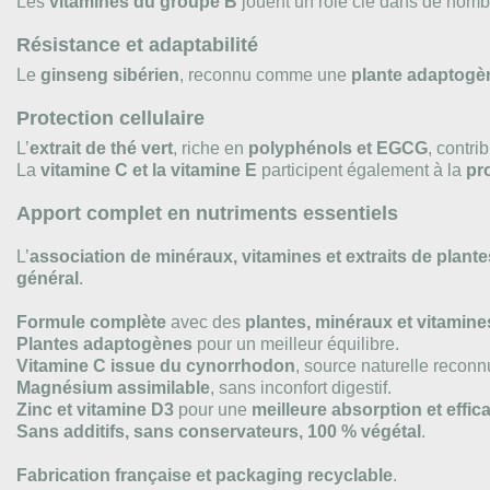
Les
vitamines du groupe B
jouent un rôle clé dans de nomb
Résistance et adaptabilité
Le
ginseng sibérien
, reconnu comme une
plante adaptogè
Protection cellulaire
L’
extrait de thé vert
, riche en
polyphénols et EGCG
, contri
La
vitamine C et la vitamine E
participent également à la
pro
Apport complet en nutriments essentiels
L’
association de minéraux, vitamines et extraits de plante
général
.
Formule complète
avec des
plantes, minéraux et vitamin
Plantes adaptogènes
pour un meilleur équilibre.
Vitamine C issue du cynorrhodon
, source naturelle reconn
Magnésium assimilable
, sans inconfort digestif.
Zinc et vitamine D3
pour une
meilleure absorption et effica
Sans additifs, sans conservateurs, 100 % végétal
.
Fabrication française et packaging recyclable
.