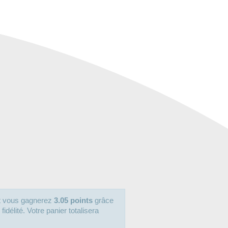
it vous gagnerez
3.05 points
grâce
délité. Votre panier totalisera