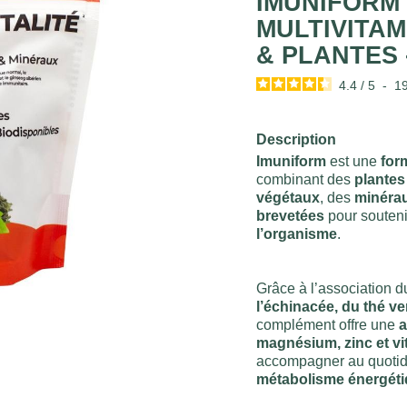
IMUNIFORM 
MULTIVITAM
& PLANTES 
4.4
/
5
-
1
Description
Imuniform
est une
for
combinant des
plante
végétaux
, des
minérau
brevetées
pour soutenir
l’organisme
.
Grâce à l’association 
l’échinacée, du thé v
complément offre une
a
magnésium, zinc et vi
accompagner au quotid
métabolisme énergét