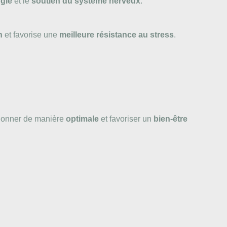
rgie
et le
soutien du système nerveux
.
n
et favorise une
meilleure résistance au stress
.
tionner de manière
optimale
et favoriser un
bien-être