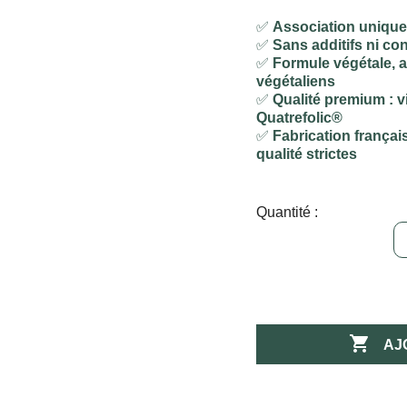
✅
Association unique 
✅
Sans additifs ni co
✅
Formule végétale, 
végétaliens
✅
Qualité premium : v
Quatrefolic®
✅
Fabrication françai
qualité strictes
Quantité :

AJ