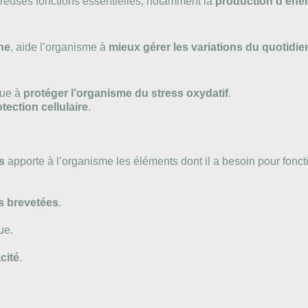
reuses fonctions essentielles, notamment la
production d’éne
ne
, aide l’organisme à
mieux gérer les variations du quotidie
bue à
protéger l’organisme du stress oxydatif
.
tection cellulaire
.
s
apporte à l’organisme les éléments dont il a besoin pour fonc
es brevetées
.
ue.
cité
.