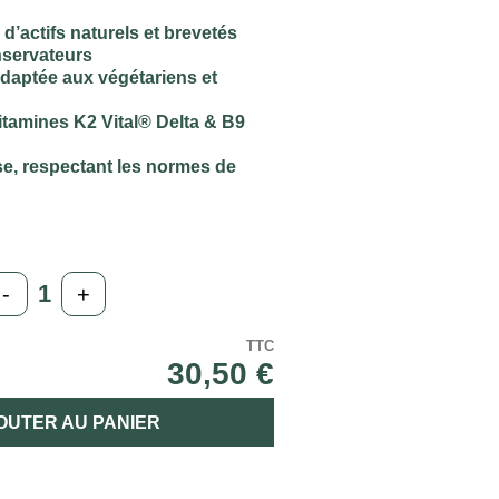
d’actifs naturels et brevetés
nservateurs
adaptée aux végétariens et
itamines K2 Vital® Delta & B9
se, respectant les normes de
-
+
TTC
30,50 €
OUTER AU PANIER