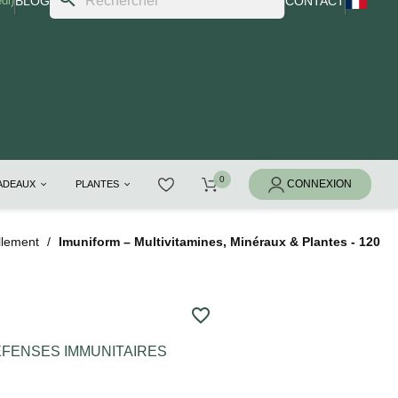
di)
BLOG
CONTACT
CADEAUX
PLANTES
llement
Imuniform – Multivitamines, Minéraux & Plantes - 120
favorite_border
FENSES IMMUNITAIRES