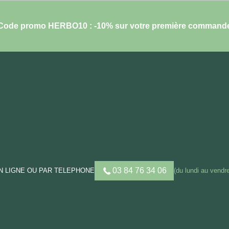
Code promo HERBO10 : -10% sur votre première command
03 84 76 34 06
 LIGNE OU PAR TELEPHONE
(du lundi au vendre