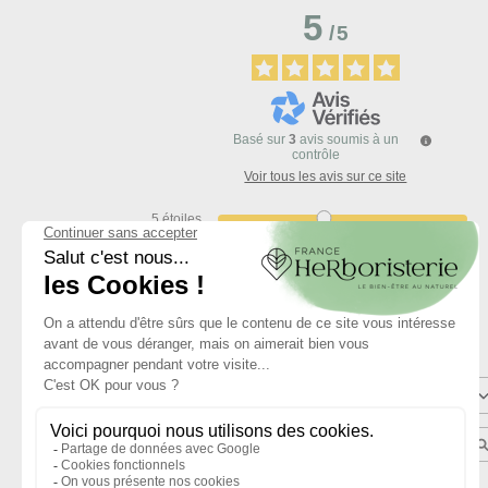
5
/
5
Basé sur
3
avis soumis à un
contrôle
Voir tous les avis sur ce site
5
étoiles
4
étoiles
3
étoiles
2
étoiles
1
étoile
Trier les avis