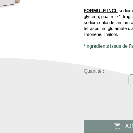
FORMULE INCI:
sodium 
glycerin, goat milk*, frag
sodium chloride,lamium a
tetrasodium glutamate diac
limonene, linalool.
*ingrédients issus de l’
Quantité :

AJ