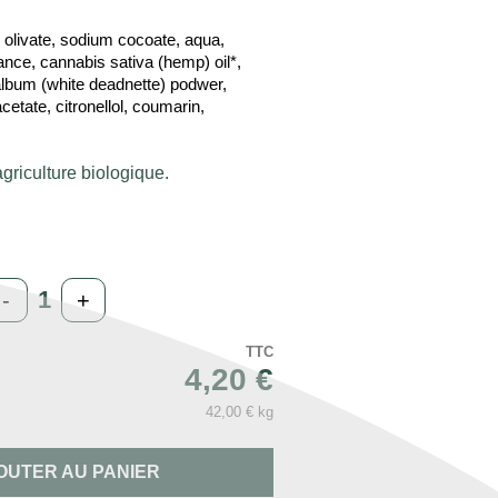
olivate, sodium cocoate, aqua,
rance, cannabis sativa (hemp) oil*,
lbum (white deadnette) podwer,
etate, citronellol, coumarin,
agriculture biologique.
-
+
TTC
4,20 €
42,00 € kg
OUTER AU PANIER