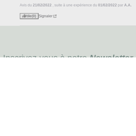
Avis du
21/02/2022
, suite à une expérience du
01/02/2022
par
A.A.
Utile
(0)
Signaler
Inscrivez-vous à notre
Newsletter
et profitez d' offres exceptionnelles
JE M'INSC
MENU