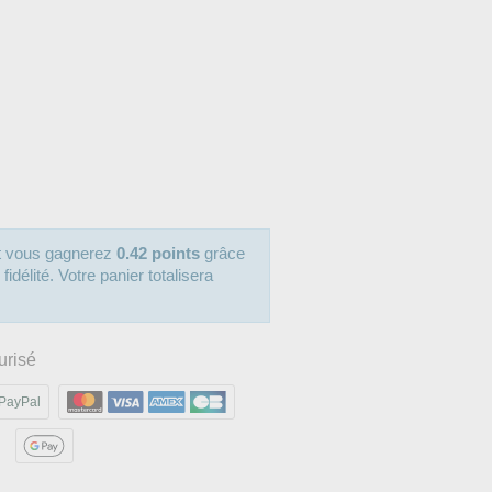
it vous gagnerez
0.42 points
grâce
délité. Votre panier totalisera
urisé
PayPal