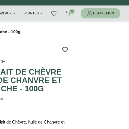
CADEAUX
PLANTES
nche - 100g
favorite_border
CE
AIT DE CHÈVRE
 DE CHANVRE ET
CHE - 100G
is
 lait de Chèvre, huile de Chanvre et