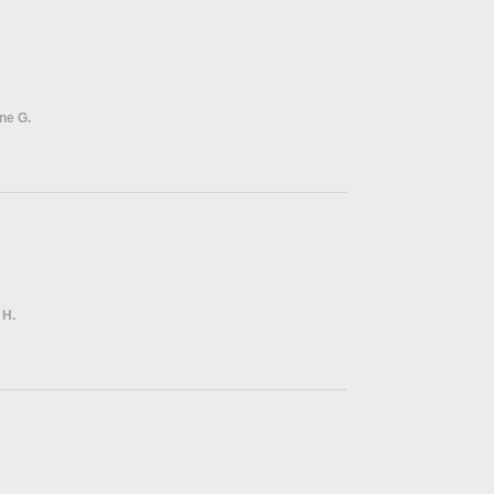
ne G.
 H.