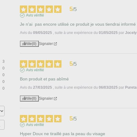
5
/
5
Avis vérifié
Je n'ai  pas encore utilisé ce produit je vous tiendrai informé
Avis du
09/05/2025
, suite à une expérience du
01/05/2025
par
Jocely
Utile
(0)
Signaler
3
5
/
5
0
Avis vérifié
0
Bon produit et pas abîmé
0
Avis du
27/03/2025
, suite à une expérience du
06/03/2025
par
Pureta
0
Utile
(0)
Signaler
5
/
5
Avis vérifié
Hyper Doux ne tiraillé pas la peau du visage