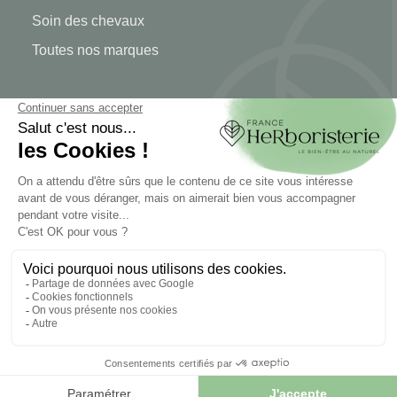
Soin des chevaux
Toutes nos marques
MON COMPTE
Mon compte
Authentification
Suivi de commande
Créer votre compte
INFORMATIONS
Contactez-nous
Plan du site
Notre herboristerie