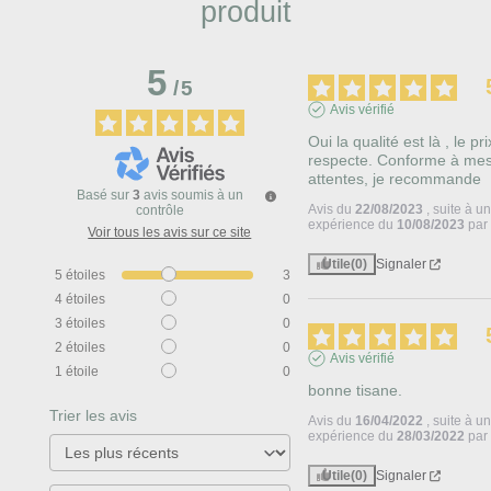
produit
5
/
5
Avis vérifié
Oui la qualité est là , le prix
respecte. Conforme à mes
attentes, je recommande
Basé sur
3
avis soumis à un
Avis du
22/08/2023
, suite à u
contrôle
expérience du
10/08/2023
pa
Voir tous les avis sur ce site
Utile
(0)
Signaler
5
étoiles
3
4
étoiles
0
3
étoiles
0
2
étoiles
0
Avis vérifié
1
étoile
0
bonne tisane.
Trier les avis
Avis du
16/04/2022
, suite à u
expérience du
28/03/2022
pa
Utile
(0)
Signaler