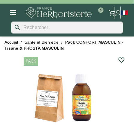
search
Accueil
Santé et Bien être
Pack CONFORT MASCULIN -
Tisane & PROSTA MASCULIN
favorite_border
PACK