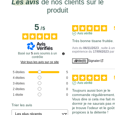
Les avis
de nos clients sur le
produit
5
/
5
Avis vérifié
Très bonne tisane fruitée.
Avis du
06/11/2023
, suite à u
expérience du
17/09/2023
pa
Basé sur
5
avis soumis à un
contrôle
Utile
(0)
Signaler
Voir tous les avis sur ce site
5
étoiles
5
4
étoiles
0
Avis vérifié
3
étoiles
0
2
étoiles
0
Toujours aussi bon je le 
commande régulièrement.
1
étoile
0
Vous dire si cela me fait m
dormir je ne saurais pas m
Trier les avis
je trouve l'odeur et le goût 
propices à la détente !