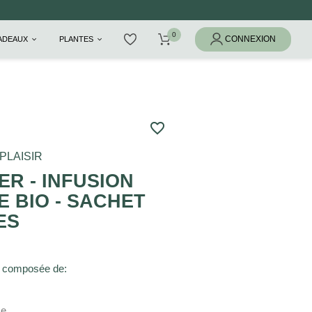
CADEAUX
PLANTES
favorite_border
PLAISIR
ER - INFUSION
 BIO - SACHET
ES
st composée de:
me