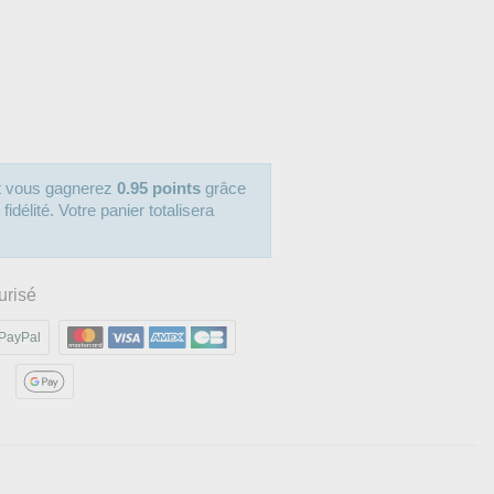
it vous gagnerez
0.95 points
grâce
délité. Votre panier totalisera
urisé
PayPal