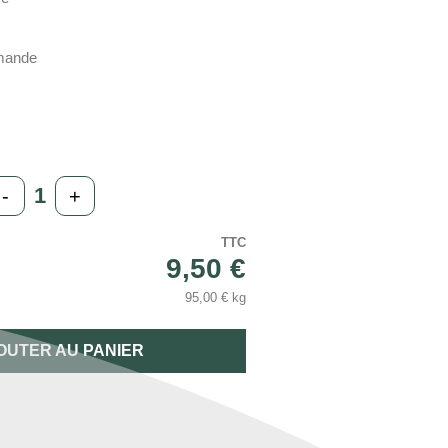
amande
-
+
TTC
9,50 €
95,00 € kg
OUTER AU PANIER