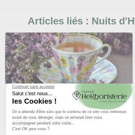
Articles liés :
Nuits d'H
08/09/2025
Les bienfaits de la camomille en tisane
Difficile de parler de remède naturel contre les nuits agitées
sans évoquer la tisane sommeil à base de camomille....
LIRE L'ARTICLE