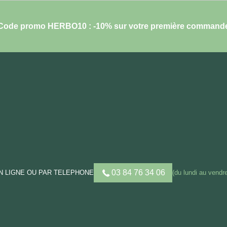
Code promo HERBO10 : -10% sur votre première command
03 84 76 34 06
 LIGNE OU PAR TELEPHONE
(du lundi au vendre