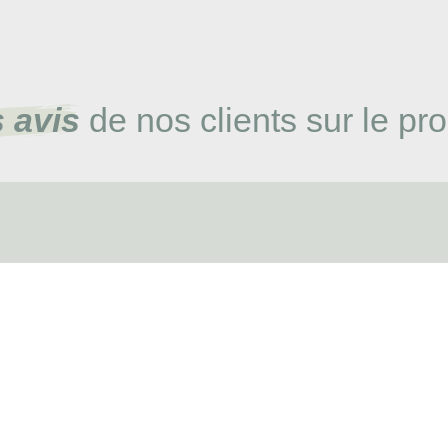
 avis
de nos clients sur le pro
Inscrivez-vous à notre
Newsletter
et profitez d' offres exceptionnelles
JE M'INSC