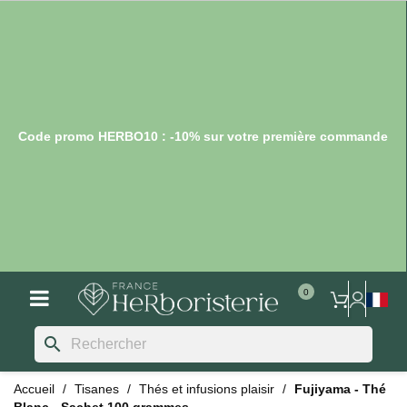
Code promo HERBO10 : -10% sur votre première commande
search
Accueil
Tisanes
Thés et infusions plaisir
Fujiyama - Thé