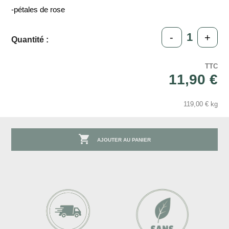
-pétales de rose
-
+
Quantité :
TTC
11,90 €
119,00 € kg

AJOUTER AU PANIER