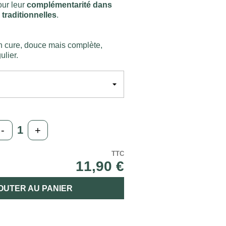
our leur
complémentarité dans
 traditionnelles
.
n cure, douce mais complète,
ulier.
-
+
TTC
11,90 €
OUTER AU PANIER