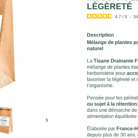
LÉGÈRETÉ
4.7
/
5
-
5
Description
Mélange de plantes p
naturel
La
Tisane Drainante F
mélange de plantes trad
herboristerie pour
acco
favoriser la légèreté et
l’organisme.
Pensée pour les périod
ou sujet à la rétention
dans une démarche de b
alimentation équilibrée 

Élaborée par
France-H
depuis plus de 30 ans, 