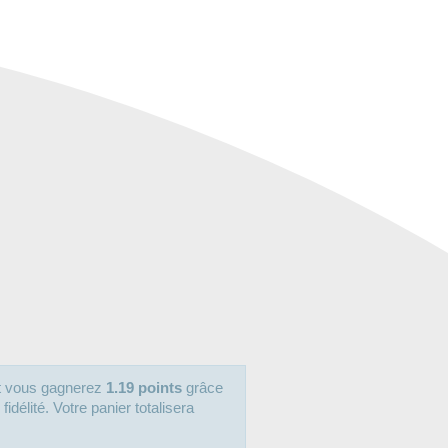
it vous gagnerez
1.19 points
grâce
délité. Votre panier totalisera