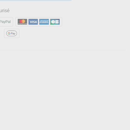
urisé
PayPal