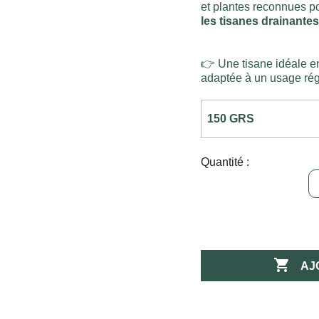
et plantes reconnues p
les tisanes drainantes
👉 Une tisane idéale e
adaptée à un usage rég
Quantité :

AJ