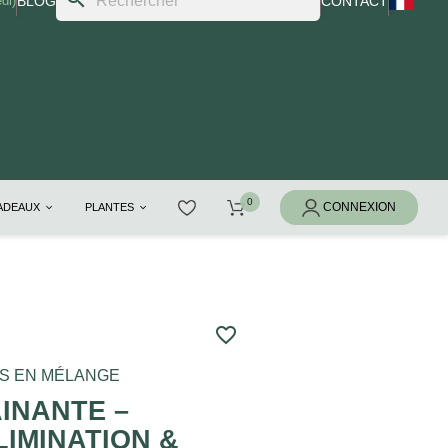
di)
BLOG
CONTACT
CADEAUX
PLANTES
favorite_border
ES EN MÉLANGE
INANTE –
LIMINATION &