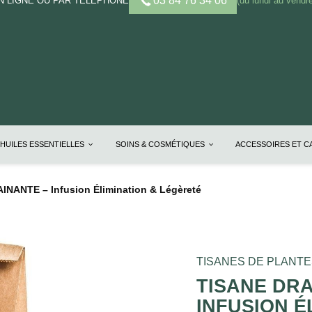
03 84 76 34 06
 LIGNE OU PAR TELEPHONE
(du lundi au vendre
HUILES ESSENTIELLES
SOINS & COSMÉTIQUES
ACCESSOIRES ET 
INANTE – Infusion Élimination & Légèreté
TISANES DE PLANT
TISANE DRA
INFUSION É