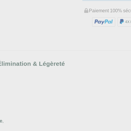
Paiement 100% séc
4X 
limination & Légèreté
me
,