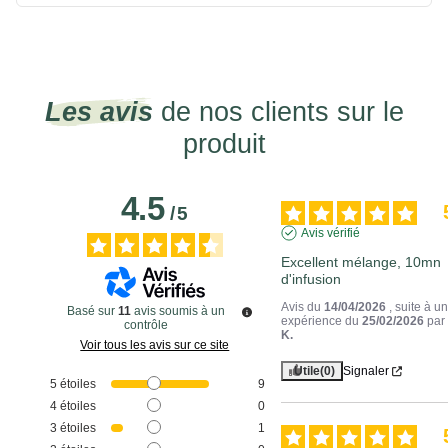
Les avis
de nos clients sur le
produit
4.5
/
5
Avis vérifié
Excellent mélange, 10mn 
d'infusion
Avis du
14/04/2026
, suite à u
Basé sur
11
avis soumis à un
expérience du
25/02/2026
pa
contrôle
K.
Voir tous les avis sur ce site
Utile
(0)
Signaler
5
étoiles
9
4
étoiles
0
3
étoiles
1