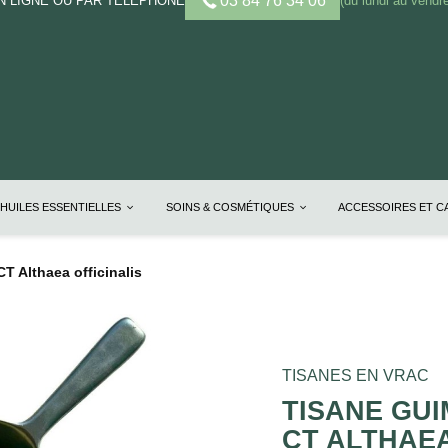
03 84 76 34 06
 LIGNE OU PAR TELEPHONE
(du lundi au vendre
HUILES ESSENTIELLES
SOINS & COSMÉTIQUES
ACCESSOIRES ET 
T Althaea officinalis
TISANES EN VRAC
TISANE GUI
CT ALTHAEA