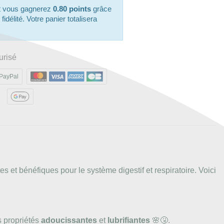
it vous gagnerez
0.80 points
grâce
délité. Votre panier totalisera
urisé
PayPal
 et bénéfiques pour le système digestif et respiratoire. Voici
s propriétés
adoucissantes
et
lubrifiantes
🌸🤧.