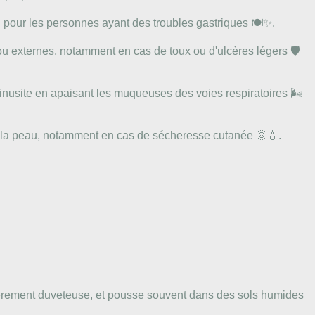
éal pour les personnes ayant des troubles gastriques 🍽️✨.
 ou externes, notamment en cas de toux ou d'ulcères légers 🛡️
inusite en apaisant les muqueuses des voies respiratoires 🌬️
er la peau, notamment en cas de sécheresse cutanée 🌞💧.
gèrement duveteuse, et pousse souvent dans des sols humides