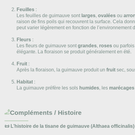
Feuilles
:
Les feuilles de guimauve sont
larges
,
ovalées
ou
arro
raison de fins poils qui recouvrent la surface. Cela do
peut varier légèrement en fonction de l’environnement d
Fleurs
:
Les fleurs de guimauve sont
grandes
,
roses
ou parfoi
élégante. La floraison se produit généralement en été.
Fruit
:
Après la floraison, la guimauve produit un
fruit
sec, sous
Habitat
:
La guimauve préfère les sols
humides
, les
marécages
Compléments / Histoire
📜 L’histoire de la tisane de guimauve (Althaea officinalis)