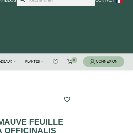
di)
BLOG
CONTACT
CADEAUX
PLANTES
favorite_border
MAUVE FEUILLE
 OFFICINALIS