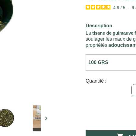
4.9
/
5
-
9
Description
La
tisane de guimauve f
soulager les maux de go
propriétés
adoucissan
Quantité :
