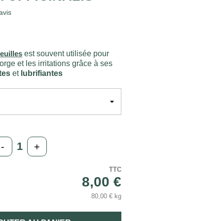
avis
euilles
est souvent utilisée pour
rge et les irritations grâce à ses
tes
et
lubrifiantes
-
+
TTC
8,00 €
80,00 € kg