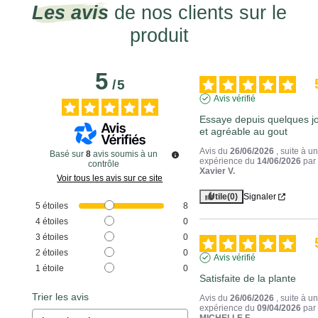
Les avis
de nos clients sur le
produit
5
/
5
Avis vérifié
Essaye depuis quelques jo
et agréable au gout
Avis du
26/06/2026
, suite à u
Basé sur
8
avis soumis à un
expérience du
14/06/2026
par
contrôle
Xavier V.
Voir tous les avis sur ce site
Utile
(0)
Signaler
5
étoiles
8
4
étoiles
0
3
étoiles
0
2
étoiles
0
Avis vérifié
1
étoile
0
Satisfaite de la plante
Trier les avis
Avis du
26/06/2026
, suite à u
expérience du
09/04/2026
par