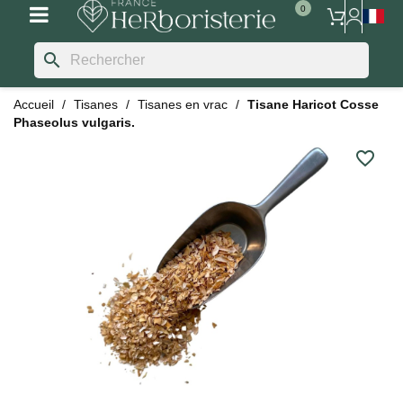
search
Accueil
Tisanes
Tisanes en vrac
Tisane Haricot Cosse
Phaseolus vulgaris.
favorite_border