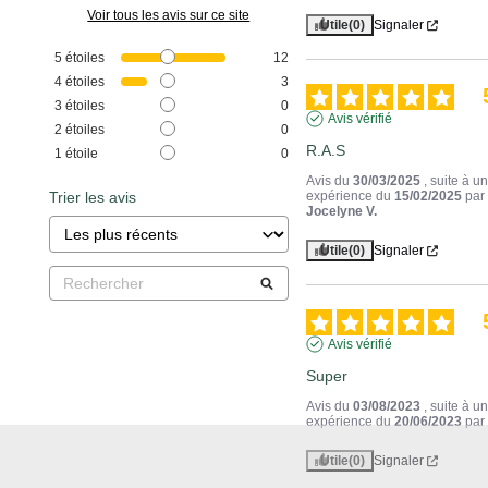
Voir tous les avis sur ce site
Utile
(0)
Signaler
5
étoiles
12
4
étoiles
3
3
étoiles
0
Avis vérifié
2
étoiles
0
R.A.S
1
étoile
0
Avis du
30/03/2025
, suite à u
Trier les avis
expérience du
15/02/2025
par
Jocelyne V.
Utile
(0)
Signaler
Avis vérifié
Super
Avis du
03/08/2023
, suite à u
expérience du
20/06/2023
pa
Utile
(0)
Signaler