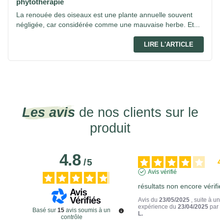
phytothérapie
La renouée des oiseaux est une plante annuelle souvent
négligée, car considérée comme une mauvaise herbe. Et...
LIRE L'ARTICLE
Les avis
de nos clients sur le
produit
4.8
/
5
Avis vérifié
résultats non encore vérifi
Avis du
23/05/2025
, suite à u
expérience du
23/04/2025
pa
Basé sur
15
avis soumis à un
L.
contrôle