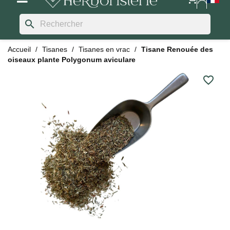
search
Accueil
Tisanes
Tisanes en vrac
Tisane Renouée des
oiseaux plante Polygonum aviculare
favorite_border