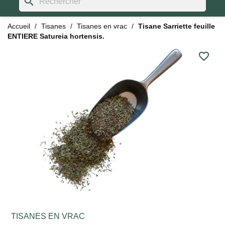
search
Accueil
Tisanes
Tisanes en vrac
Tisane Sarriette feuille
ENTIERE Satureia hortensis.
favorite_border
TISANES EN VRAC