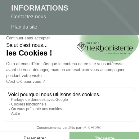
INFORMATIONS
Contactez-nous
Plan du site
Notre herboristerie
Livraison
Paiement sécurisé
MENTIONS LÉGALES
Mentions légales
Conditions générales de vente
© 2026 - FranceHerboristerie. Conception web par
Let's
Clic