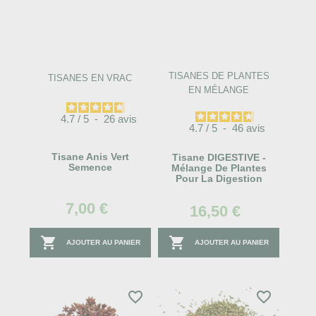
TISANES DE PLANTES
TISANES EN VRAC
EN MÉLANGE
4.7
/
5
-
26
avis
4.7
/
5
-
46
avis
Tisane Anis Vert
Tisane DIGESTIVE -
Semence
Mélange De Plantes
Pour La Digestion
7,00 €
16,50 €


AJOUTER AU PANIER
AJOUTER AU PANIER
favorite_border
favorite_border