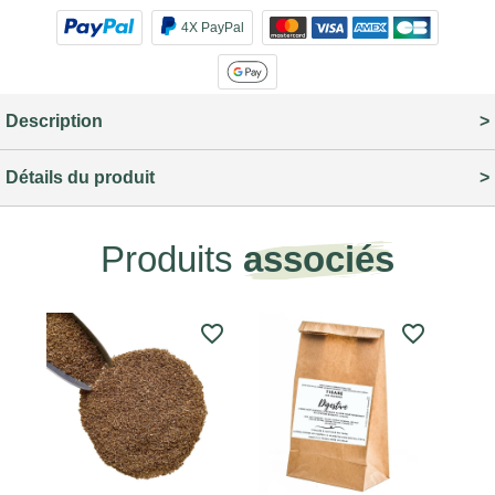
4X PayPal
Description
Détails du produit
Produits
associés
favorite_border
favorite_border