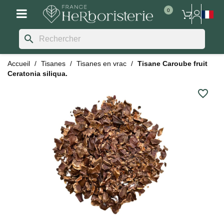
search
Accueil
Tisanes
Tisanes en vrac
Tisane Caroube fruit
Ceratonia siliqua.
favorite_border