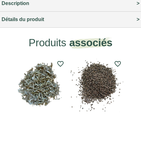
Description
Détails du produit
Produits
associés
favorite_border
favorite_border