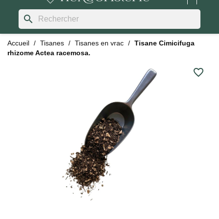
search
Accueil
Tisanes
Tisanes en vrac
Tisane Cimicifuga
rhizome Actea racemosa.
favorite_border