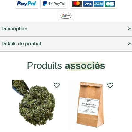
4X PayPal
Description
Détails du produit
Produits
associés
favorite_border
favorite_border