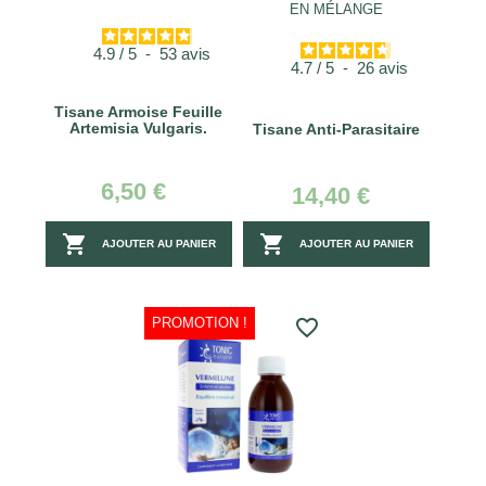
EN MÉLANGE
4.9
/
5
-
53
avis
4.7
/
5
-
26
avis
Tisane Armoise Feuille
Artemisia Vulgaris.
Tisane Anti-Parasitaire
6,50 €
14,40 €


AJOUTER AU PANIER
AJOUTER AU PANIER
PROMOTION !
favorite_border