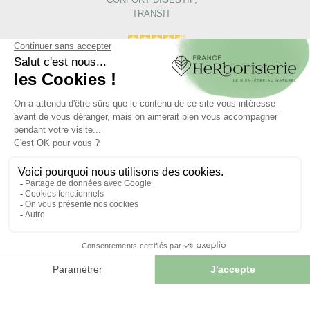
TRANSIT
4.5
/
5
-
14
avis
VERMILUNE Équilibre
Intestinal - Enfants Et
Adultes - 150ml
13,95 €

AJOUTER AU PANIER
Articles liés :
Tisane
Absinthe petite plante .
Artemisia pontica.