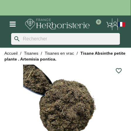
search
Accueil
Tisanes
Tisanes en vrac
Tisane Absinthe petite
plante . Artemisia pontica.
favorite_border