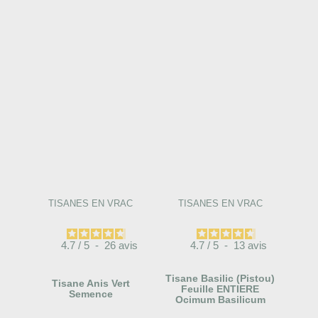
TISANES EN VRAC
TISANES EN VRAC
4.7
/
5
-
26
avis
4.7
/
5
-
13
avis
Tisane Basilic (Pistou)
Tisane Anis Vert
Feuille ENTIERE
Semence
Ocimum Basilicum