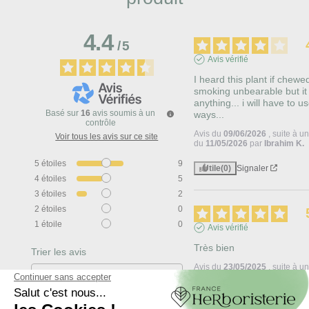
4.4
/
5
Avis vérifié
I heard this plant if chewed
smoking unbearable but it 
anything... i will have to use
Basé sur
16
avis soumis à un
ways...
contrôle
Avis du
09/06/2026
, suite à 
Voir tous les avis sur ce site
du
11/05/2026
par
Ibrahim K.
5
étoiles
9
Utile
(0)
Signaler
4
étoiles
5
3
étoiles
2
2
étoiles
0
1
étoile
0
Avis vérifié
Très bien
Trier les avis
Avis du
23/05/2025
, suite à 
du
29/03/2025
par
S.B.
Utile
(0)
Signaler