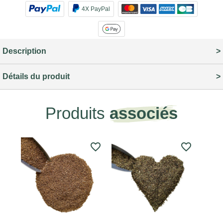
4X PayPal
Description
Détails du produit
Produits
associés
favorite_border
favorite_border