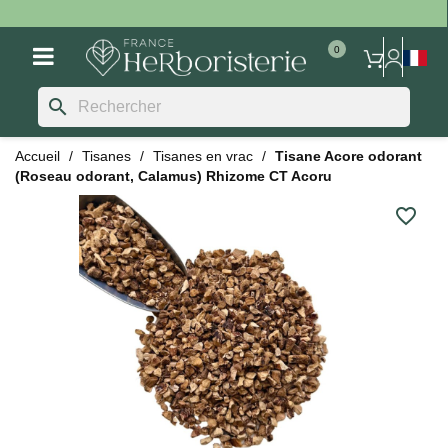
search
Accueil
Tisanes
Tisanes en vrac
Tisane Acore odorant
(Roseau odorant, Calamus) Rhizome CT Acoru
favorite_border