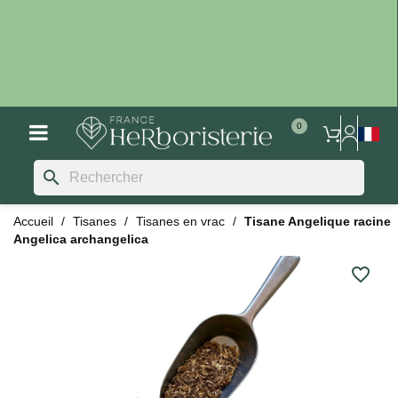
search
Accueil
Tisanes
Tisanes en vrac
Tisane Angelique racine
Angelica archangelica
favorite_border