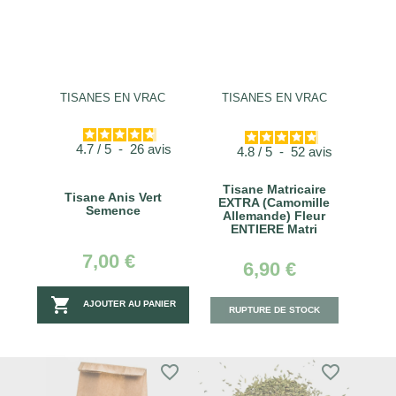
TISANES EN VRAC
TISANES EN VRAC
4.7
/
5
-
26
avis
4.8
/
5
-
52
avis
Tisane Matricaire
Tisane Anis Vert
EXTRA (Camomille
Semence
Allemande) Fleur
ENTIERE Matri
7,00 €
6,90 €

AJOUTER AU PANIER
RUPTURE DE STOCK
favorite_border
favorite_border