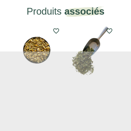
Produits
associés
favorite_border
favorite_border