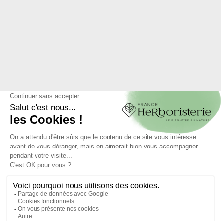
TISANES EN VRAC
TISANES EN VRAC
4.4
/
5
-
29
avis
4.8
/
5
-
52
avis
Tisane Matricaire
Tisane Mélisse Feuille
EXTRA (Camomille
ENTIERE Mélissa
Allemande) Fleur