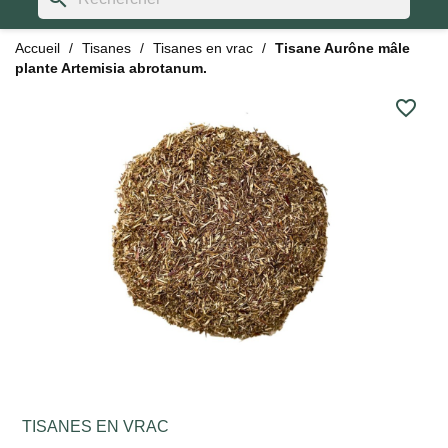
Accueil
Tisanes
Tisanes en vrac
Tisane Aurône mâle
plante Artemisia abrotanum.
favorite_border
TISANES EN VRAC